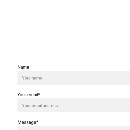
Address
JDC 6th floor - Business Centre
Jl. Gatot Subroto No. 53 Jakarta 10260
CONTACT US
Name
Your email*
Message*