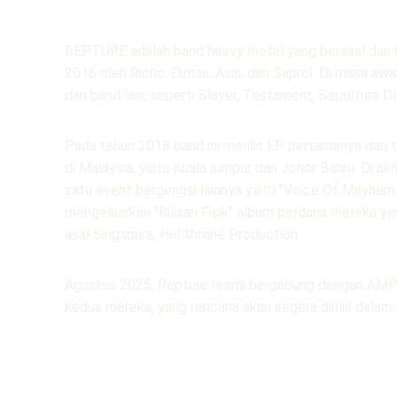
REPTURE adalah band heavy metal yang berasal dari ko
2016 oleh Richo, Dimas, Azis, dan Saprol. Di masa awal
dari band lain, seperti Slayer, Testament, Sepultura D
Pada tahun 2018 band ini merilis EP pertamanya dan t
di Malaysia, yaitu Kuala lumpur dan Johor Bahru. Di akh
satu event bergengsi lainnya yaitu "Voice Of Mayhem 
mengeluarkan "Rilisan Fisik" album perdana mereka ya
asal Singapura, Hellthrone Production.
Agustus 2025, Repture resmi bergabung dengan AMP
kedua mereka, yang rencana akan segera dirilis dalam be