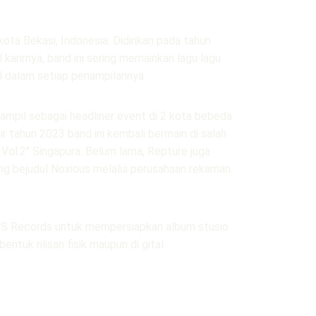
ta Bekasi, Indonesia. Didirikan pada tahun 
 karirnya, band ini sering memainkan lagu lagu 
ll dalam setiap penampilannya.
ampil sebagai headliner event di 2 kota bebeda 
ir tahun 2023 band ini kembali bermain di salah 
Vol.2" Singapura. Belum lama, Repture juga 
ng bejudul Noxious melalui perusahaan rekaman 
S Records untuk mempersiapkan album stusio 
ntuk rilisan fisik maupun di gital. 