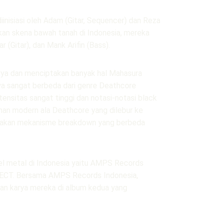
nisiasi oleh Adam (Gitar, Sequencer) dan Reza 
an skena bawah tanah di Indonesia, mereka 
 (Gitar), dan Mank Arifin (Bass).
arya dan menciptakan banyak hal Mahasura 
 sangat berbeda dari genre Deathcore 
sitas sangat tinggi dan notasi-notasi black 
nan modern ala Deathcore yang dilebur ke 
unakan mekanisme breakdown yang berbeda 
el metal di Indonesia yaitu AMPS Records 
ECT. Bersama AMPS Records Indonesia, 
dan karya mereka di album kedua yang 