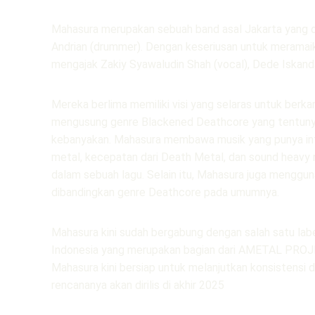
Mahasura merupakan sebuah band asal Jakarta yang dii
Andrian (drummer). Dengan keseriusan untuk meramaik
mengajak Zakiy Syawaludin Shah (vocal), Dede Iskandar
Mereka berlima memiliki visi yang selaras untuk berk
mengusung genre Blackened Deathcore yang tentunya
kebanyakan. Mahasura membawa musik yang punya inten
metal, kecepatan dari Death Metal, dan sound heavy 
dalam sebuah lagu. Selain itu, Mahasura juga mengg
dibandingkan genre Deathcore pada umumnya.
Mahasura kini sudah bergabung dengan salah satu lab
Indonesia yang merupakan bagian dari AMETAL PROJ
Mahasura kini bersiap untuk melanjutkan konsistensi 
rencananya akan dirilis di akhir 2025