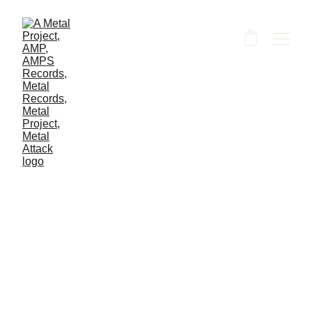
Rekomendasi 5 Efek Gitar
Metal Ekonomis Terbaik
2025
Inilah beberapa efek gitar metal ekonomis terbaik 2025
yang bisa kita ketahui. Penasaran? Mari kita simak satu per
satu!
Arief Apriadi
11/18/2025
3 min read