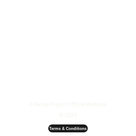
Address
JDC 6th floor - Business Centre
Jl. Gatot Subroto No. 53 Jakarta 10260
A Metal Project Official Website
© 2025
Terms & Conditions