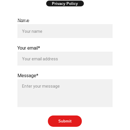
Privacy Policy
CONTACT US
Name
Your email*
Message*
Submit