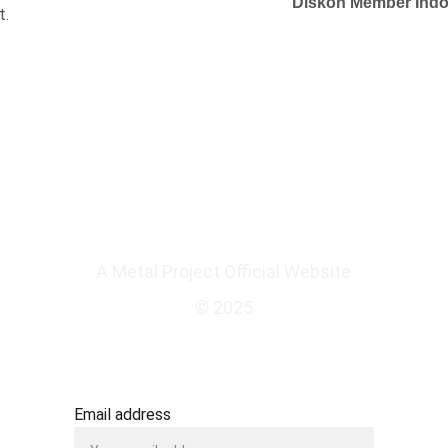
Diskon Member Indo
t.
A Metal Project Official Website
© 2025
SUBSCRIBE TO OUR NEWSLETTER
Email address