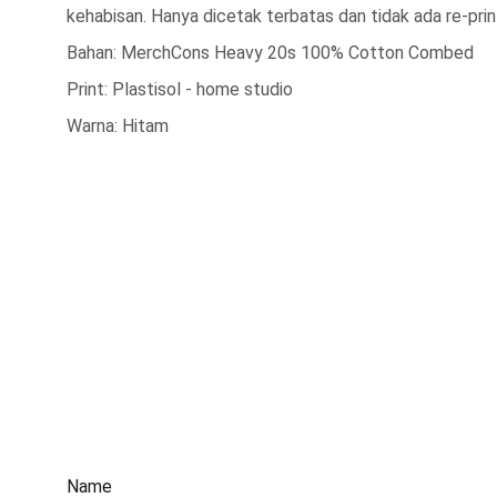
kehabisan. Hanya dicetak terbatas dan tidak ada re-prin
Bahan: MerchCons Heavy 20s 100% Cotton Combed
Print: Plastisol - home studio
Warna: Hitam
Address
JDC 6th floor - Business Centre
Jl. Gatot Subroto No. 53 Jakarta 10260
CONTACT US
Name