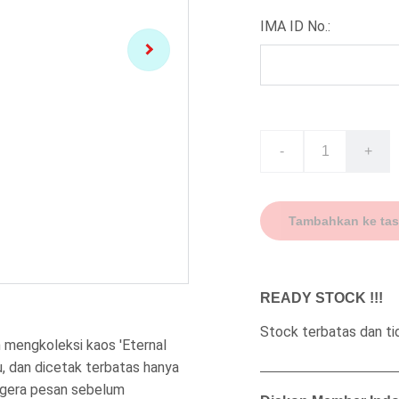
IMA ID No.:
-
+
Tambahkan ke tas
READY STOCK !!!
Stock terbatas dan t
mengkoleksi kaos 'Eternal
u, dan dicetak terbatas hanya
Segera pesan sebelum