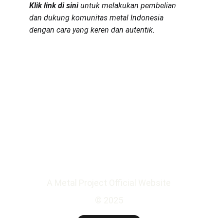
Klik link di sini
untuk melakukan pembelian 
dan dukung komunitas metal Indonesia 
dengan cara yang keren dan autentik.
Address
JDC 6th floor - Business Centre
Jl. Gatot Subroto No. 53 Jakarta 10260
A Metal Project Official Website
© 2025