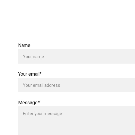
JDC 6th floor - Business Centre
Jl. Gatot Subroto No. 53 Jakarta 10260
CONTACT US
Name
Your email*
Message*