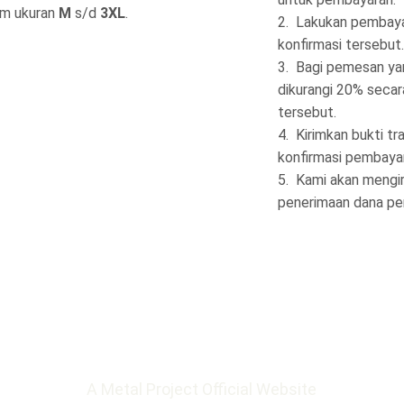
lam ukuran
M
s/d
3XL
.
Lakukan pembayar
konfirmasi tersebut.
Bagi pemesan ya
dikurangi 20% secar
tersebut.
Kirimkan bukti tr
konfirmasi pembaya
Kami akan mengir
penerimaan dana pe
A Metal Project Official Website